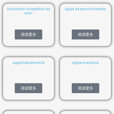
Acolchado ortopédico de
Aguja de punción lumbar
yeso
阅读更多
阅读更多
aguja hipodermica
aguja mariposa
阅读更多
阅读更多