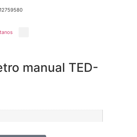
12759580
tanos
etro manual TED-