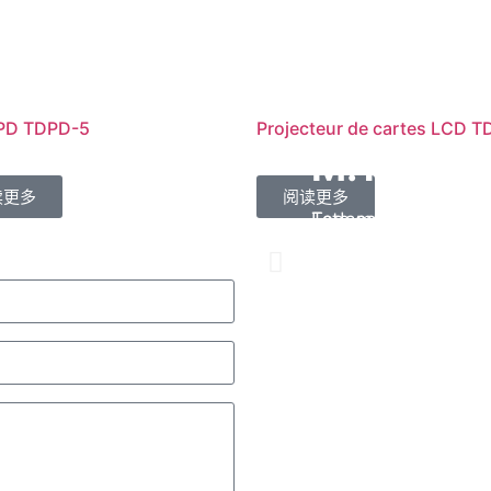
 PD TDPD-5
Projecteur de cartes LCD T
M.Martin
M.Bernar
M.Thoma
读更多
阅读更多
Este es nuestro qui
Tedamed es una em
Tedamed puede entr
Tedamed. Además de
su actitud de servic
perfectamente en to
producto, la actitu
buenos para resolve
creo que nuestro ne
es la razón principal 
necesito preocupar
Contáctenos
Contáctenos
Contáctenos