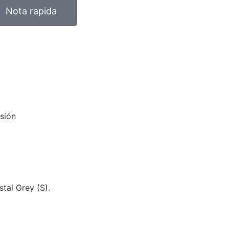
Nota rapida
isión
tal Grey (S).