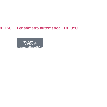
DP-150
Lensómetro automático TDL-950
d
s
阅读更多
nto año de cooperación con
presa muy confiable. Además de
egar nuestros pedidos
 la excelente calidad del
io casi perfecta, también son muy
do momento. Con un socio así,
d de servicio de su empresa también
r problemas. Con su equipo, no
gocio puede prosperar.
por la que los elijo.
me demasiado por mis bienes.