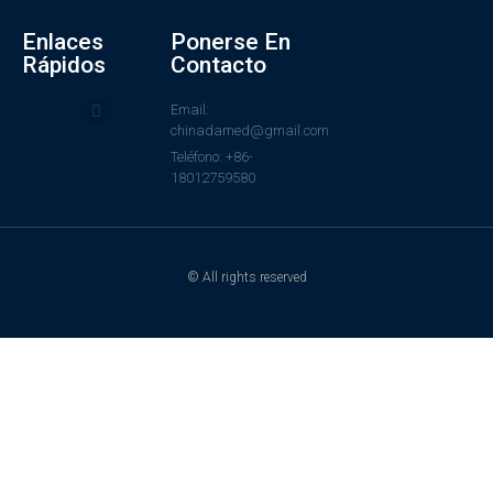
Enlaces
Ponerse En
Rápidos
Contacto
Email:
chinadamed@gmail.com
Teléfono: +86-
18012759580
© All rights reserved