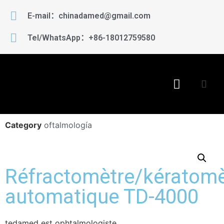
E-mail：chinadamed@gmail.com
Tel/WhatsApp：+86-18012759580
Category
oftalmología
Réfractomètre/kératomè
automatique TD-4000
tedamed est ophtalmologiste