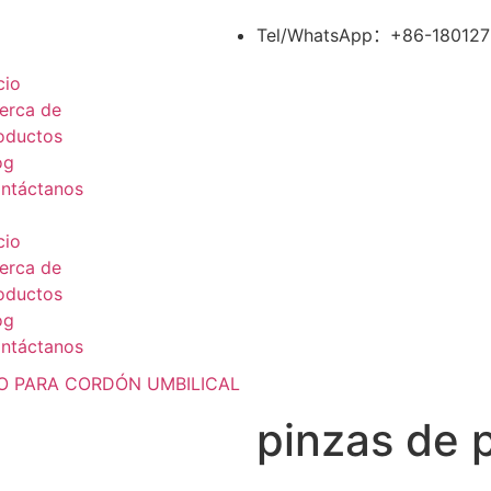
Tel/WhatsApp：+86-18012
cio
erca de
oductos
og
ntáctanos
cio
erca de
oductos
og
ntáctanos
O PARA CORDÓN UMBILICAL
pinzas de p