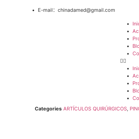
E-mail：chinadamed@gmail.com
Ini
Ac
Pr
Bl
Co
Ini
Ac
Pr
Bl
Co
Categories
ARTÍCULOS QUIRÚRGICOS
,
PIN