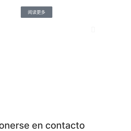
M.B
阅读更多
nto año de cooperación con
Tedame
 la excelente calidad del
su acti
d de servicio de su empresa también
buenos 
por la que los elijo.
necesit
Cont
onerse en contacto