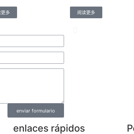
M.Martin
读更多
阅读更多
Este es nuestro qui
Tedamed. Además de
producto, la actitu
es la razón principal 
Contáctenos
enviar formulario
enlaces rápidos
P