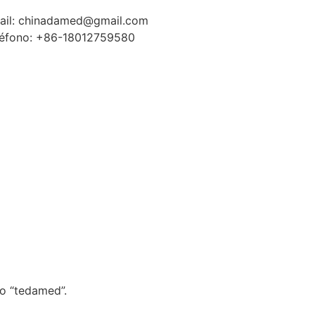
ail: chinadamed@gmail.com
léfono: +86-18012759580
jo “tedamed”.