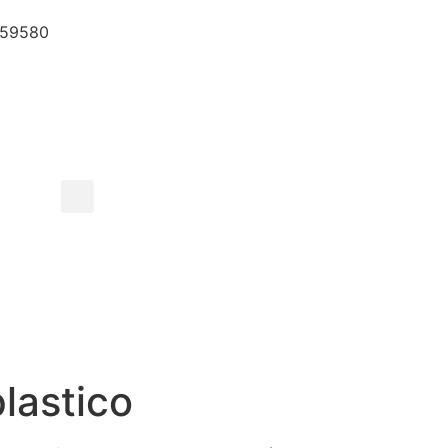
759580
lastico