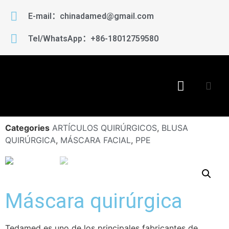
E-mail：chinadamed@gmail.com
Tel/WhatsApp：+86-18012759580
Categories
ARTÍCULOS QUIRÚRGICOS
,
BLUSA
QUIRÚRGICA
,
MÁSCARA FACIAL
,
PPE
Máscara quirúrgica
Tedamed es uno de los principales fabricantes de