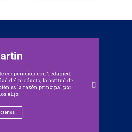
artin
 de cooperación con Tedamed.
T
ad del producto, la actitud de
ac
ién es la razón principal por
los elijo.
ctenos